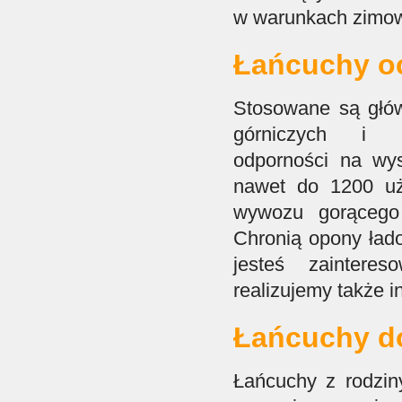
w warunkach zimow
Łańcuchy o
Stosowane są głó
górniczych i h
odporności na wy
nawet do 1200 u
wywozu gorącego
Chronią opony łado
jesteś zaintere
realizujemy także 
Łańcuchy d
Łańcuchy z rodzin