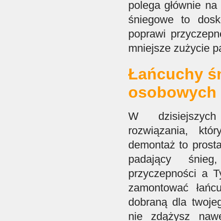
polega głównie na 
śniegowe to dosk
poprawi przyczepno
mniejsze zużycie p
Łańcuchy ś
osobowych
W dzisiejszyc
rozwiązania, któ
demontaż to prost
padający śnie
przyczepności a T
zamontować łańcu
dobraną dla twojeg
nie zdążysz naw