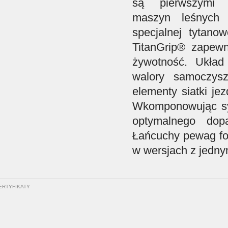
są pierwszymi 
maszyn leśnych
specjalnej tytanow
TitanGrip® zapewn
żywotność. Układ
walory samoczysz
elementy siatki je
Wkomponowując sys
optymalnego dop
Łańcuchy pewag for
w wersjach z jedny
ERTYFIKATY