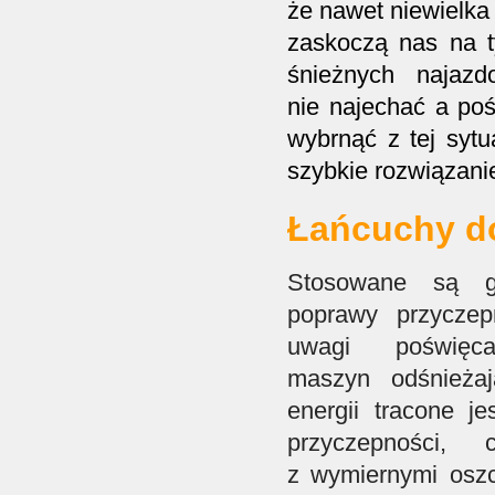
że nawet niewielka
zaskoczą nas na t
śnieżnych najaz
nie najechać a poś
wybrnąć z tej syt
szybkie rozwiązani
Łańcuchy d
Stosowane są g
poprawy przyczep
uwagi poświęc
maszyn odśnieżaj
energii tracone je
przyczepności,
z wymiernymi oszc